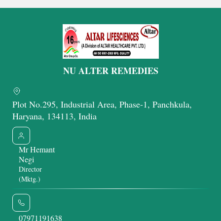
Get Latest Price
Get Latest Price
NU ALTER REMEDIES
Plot No.295, Industrial Area, Phase-1, Panchkula,
Haryana, 134113, India
Mr Hemant
Negi
Director
(Mktg.)
07971191638