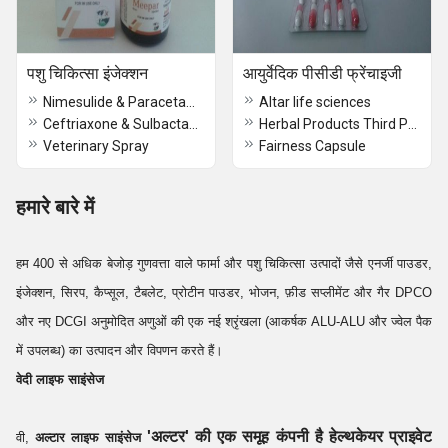
पशु चिकित्सा इंजेक्शन
आयुर्वेदिक पीसीडी फ्रेंचाइजी
Nimesulide & Paracetamol Injection
Altar life sciences
Ceftriaxone & Sulbactam Injection
Herbal Products Third Party Manufacturing & Job Works
Veterinary Spray
Fairness Capsule
हमारे बारे में
हम 400 से अधिक बेजोड़ गुणवत्ता वाले फार्मा और पशु चिकित्सा उत्पादों जैसे एनर्जी पाउडर,
इंजेक्शन, सिरप, कैप्सूल, टैबलेट, प्रोटीन पाउडर, भोजन, फ़ीड सप्लीमेंट और गैर DPCO
और नए DCGI अनुमोदित अणुओं की एक नई श्रृंखला (आकर्षक ALU-ALU और ज्वेल पैक
में उपलब्ध) का उत्पादन और विपणन करते हैं।
वेदी लाइफ साइंसेज
'अल्टर' की एक समूह कंपनी है हेल्थकेयर प्राइवेट
वी,
अल्टार लाइफ साइंसेज