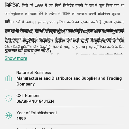
लिमिटेड'
, जिसे वर्ष 1999 में एक निजी लिमिटेड कंपनी के रूप में शुरू किया गया था
फार्मास्युटिकल को बढ़ावा देने के उद्देश्य से 1956 का भारतीय कंपनी अधिनियम खुराक के
करें।
विभिन्न रूपों में उत्पाद। हम उत्कृष्टता हासिल करने का प्रयास करते हैं गुणवत्ता प्रबंधन,
उत्पादन के विकास के संबंध में, विपणन और ग्राहक संतुष्टि। अल्टार लाइफ साइंस अग्रणी
हम फार्मा पीसीडी, फार्मा डिस्ट्रीब्यूटर, फार्मा फ्रेंचाइजी और फार्मास्युटिकल
है दवा कंपनी के प्रयासों का परिणाम है और यह दवा कंपनी के प्रयासों का नतीजा है ऐसे
मेडिसिन, आयुर्वेदिक मेडिसिन इंडिया के थर्ड पार्टी मैन्युफैक्चरिंग के लिए
पेशेवर जिन्हें मार्केटिंग और बिक्री के क्षेत्र में समृद्ध अनुभव था। यह सुनिश्चित करने के लिए
पूछताछ की तलाश कर रहे हैं।
एकमात्र आदर्श वाक्य के साथ स्थापित किया गया था कि
'स्वस्थ और' लंबा जीवन जिंदगी'
,
Show more
हम उच्च गुणवत्ता पर ध्यान केंद्रित करने वाली सबसे तेजी से बढ़ती कंपनियों में से एक हैं,
ग्राहक संतुष्टि और बाजार की अग्रणी कीमत को पूरा
Nature of Business
Manufacturer and Distributor and Supplier and Trading
Company
GST Number
06ABFPN0184J1ZN
Year of Establishment
1999