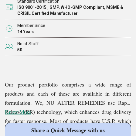
Standard Certification
ISO 9001-2015 , GMP, WHO-GMP Compliant, MSME &
CRISIL Certified Manufacturer
Member Since
14 Years
No of Staff
50
Our product portfolio comprises a wide range of
products and each of these are available in different
formulation. We, NU ALTER REMEDIES use Rapid
Release (RR) technology, which enhances drug delivery
Know More
for faster response. Most of products have U.S.P. which
keeps it one up against many ''ME Toos'' in the market.
Share a Quick Message with us