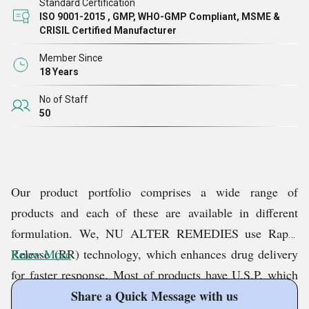
Standard Certification
ISO 9001-2015 , GMP, WHO-GMP Compliant, MSME &
CRISIL Certified Manufacturer
Member Since
18 Years
No of Staff
50
Our product portfolio comprises a wide range of
products and each of these are available in different
formulation. We, NU ALTER REMEDIES use Rapid
Release (RR) technology, which enhances drug delivery
Know More
for faster response. Most of products have U.S.P. which
keeps it one up against many ''ME Toos'' in the market.
Share a Quick Message with us