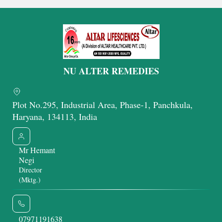
Get Latest Price
Get Latest Price
NU ALTER REMEDIES
Plot No.295, Industrial Area, Phase-1, Panchkula,
Haryana, 134113, India
Mr Hemant
Negi
Director
(Mktg.)
07971191638