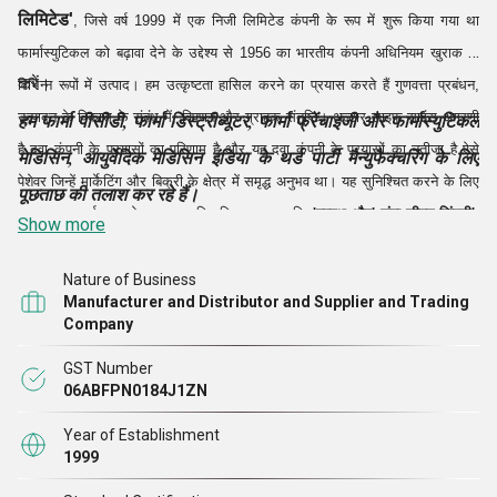
लिमिटेड'
, जिसे वर्ष 1999 में एक निजी लिमिटेड कंपनी के रूप में शुरू किया गया था
फार्मास्युटिकल को बढ़ावा देने के उद्देश्य से 1956 का भारतीय कंपनी अधिनियम खुराक के
करें।
विभिन्न रूपों में उत्पाद। हम उत्कृष्टता हासिल करने का प्रयास करते हैं गुणवत्ता प्रबंधन,
उत्पादन के विकास के संबंध में, विपणन और ग्राहक संतुष्टि। अल्टार लाइफ साइंस अग्रणी
हम फार्मा पीसीडी, फार्मा डिस्ट्रीब्यूटर, फार्मा फ्रेंचाइजी और फार्मास्युटिकल
है दवा कंपनी के प्रयासों का परिणाम है और यह दवा कंपनी के प्रयासों का नतीजा है ऐसे
मेडिसिन, आयुर्वेदिक मेडिसिन इंडिया के थर्ड पार्टी मैन्युफैक्चरिंग के लिए
पेशेवर जिन्हें मार्केटिंग और बिक्री के क्षेत्र में समृद्ध अनुभव था। यह सुनिश्चित करने के लिए
पूछताछ की तलाश कर रहे हैं।
एकमात्र आदर्श वाक्य के साथ स्थापित किया गया था कि
'स्वस्थ और' लंबा जीवन जिंदगी'
,
Show more
हम उच्च गुणवत्ता पर ध्यान केंद्रित करने वाली सबसे तेजी से बढ़ती कंपनियों में से एक हैं,
ग्राहक संतुष्टि और बाजार की अग्रणी कीमत को पूरा
Nature of Business
Manufacturer and Distributor and Supplier and Trading
Company
GST Number
06ABFPN0184J1ZN
Year of Establishment
1999